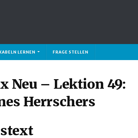
KABELN LERNEN
FRAGE STELLEN
x Neu – Lektion 49:
ines Herrschers
stext