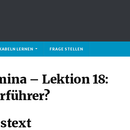
KABELN LERNEN
FRAGE STELLEN
ina – Lektion 18:
rführer?
stext