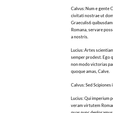
Calvus: Num e gente Co
civitati nostrae ut d
Graeculis6 quibusdam 
Romana, servare posse
a nostris.
Lucius: Artes scienti
semper prodest. Ego qu
non modo victorias par
quoque amas, Calve.
Calvus: Sed Scipiones 
Lucius: Qui imperium 
veram virtutem Roman
quas nunc deploramus,