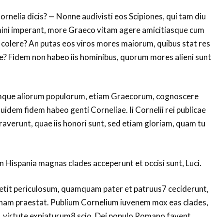
rnelia dicis? — Nonne audivisti eos Scipiones, qui tam diu
omini imperant, more Graeco vitam agere amicitiasque cum
colere? An putas eos viros mores maiorum, quibus stat res
? Fidem non habeo iis hominibus, quorum mores alieni sunt
amque aliorum populorum, etiam Graecorum, cognoscere
idem fidem habeo genti Corneliae. Ii Cornelii rei publicae
averunt, quae iis honori sunt, sed etiam gloriam, quam tu
in Hispania magnas clades acceperunt et occisi sunt, Luci.
petit periculosum, quamquam pater et patruus7 ceciderunt,
am praestat. Publium Cornelium iuvenem mox eas clades,
 virtute expiaturum8 scio. Dei populo Romano favent.