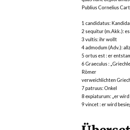
Publius Cornelius Car
1 candidatus: Kandida
2 sequitur (m.Akk.): es
3 vultis: ihr wollt
4 admodum (Adv.): all
5 ortus est : er entst
6 Graeculus : „Griechl
Römer
verweichlichten Griec
7 patruus: Onkel
8 expiaturum: „er wir
9 vincet : er wird besi