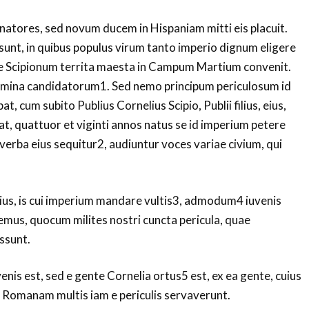
atores, sed novum ducem in Hispaniam mitti eis placuit.
 sunt, in quibus populus virum tanto imperio dignum eligere
e Scipionum territa maesta in Campum Martium convenit.
mina candidatorum1. Sed nemo principum periculosum id
, cum subito Publius Cornelius Scipio, Publii filius, eius,
at, quattuor et viginti annos natus se id imperium petere
d verba eius sequitur2, audiuntur voces variae civium, qui
ius, is cui imperium mandare vultis3, admodum4 iuvenis
emus, quocum milites nostri cuncta pericula, quae
ssunt.
venis est, sed e gente Cornelia ortus5 est, ex ea gente, cuius
em Romanam multis iam e periculis servaverunt.