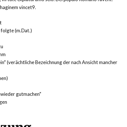
thaginem vincet9.
t
 folgte (m.Dat.)
zu
amm
ein“ (verächtliche Bezeichnung der nach Ansicht mancher
hen)
d wieder gutmachen“
egen