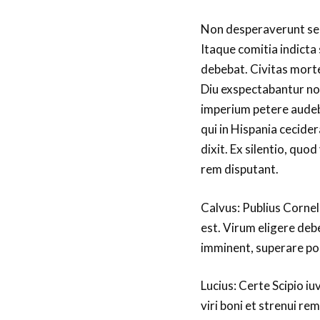
Non desperaverunt sen
Itaque comitia indicta
debebat. Civitas mort
Diu exspectabantur no
imperium petere audebat
qui in Hispania cecider
dixit. Ex silentio, quo
rem disputant.
Calvus: Publius Cornel
est. Virum eligere deb
imminent, superare po
Lucius: Certe Scipio iu
viri boni et strenui r