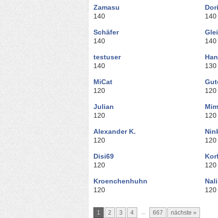
Zamasu
Dor
140
140
Schäfer
Gle
140
140
testuser
Han
140
130
MiCat
Gut
120
120
Julian
Mim
120
120
Alexander K.
Nin
120
120
Disi69
Kor
120
120
Kroenchenhuhn
Nali
120
120
...
1
2
3
4
667
nächste »