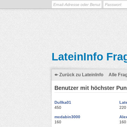
LateinInfo Fra
↞ Zurück zu LateinInfo
Alle Fra
Benutzer mit höchster Pun
Dullka01
Late
450
220
mcdabin3000
Ale
160
160