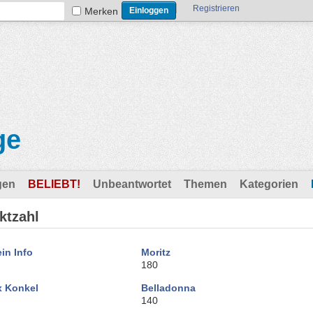
Registrieren
Merken
ge
gen
BELIEBT!
Unbeantwortet
Themen
Kategorien
ktzahl
in Info
Moritz
180
x Konkel
Belladonna
140