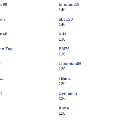
is90
Einstein16
140
ich
abc123
140
nah
Kris
130
en Tag
BM76
120
i
Litschias06
120
ka
I Bims
120
ff
Benjamin
120
Anna
120