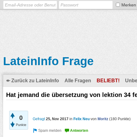
Merken
LateinInfo Frage
↞ Zurück zu LateinInfo
Alle Fragen
BELIEBT!
Unbe
Hat jemand die übersetzung von lektion 34 f
0
Gefragt
25, Nov 2017
in
Felix Neu
von
Moritz
(
180
Punkte)
Punkte