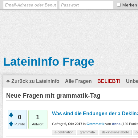
Merken
LateinInfo Frage
↞ Zurück zu LateinInfo
Alle Fragen
BELIEBT!
Unbe
Neue Fragen mit grammatik-Tag
Was sind die Endungen der a-Deklina
0
1
Gefragt
6, Okt 2017
in
Grammatik
von
Anna
(
120
Punkt
Punkte
Antwort
a-deklination
grammatik
deklinationstabelle
d