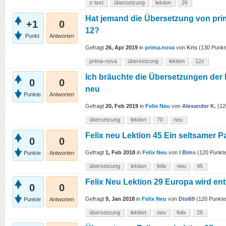
z-text
übersetzung
lektion
26
Hat jemand die Übersetzung von pri
+1
0
12?
Punkt
Antworten
Gefragt
26, Apr 2019
in
prima.nova
von
Kris
(
130
Punkt
prima-nova
übersetzung
lektion
12z
Ich bräuchte die Übersetzungen der 
0
0
neu
Punkte
Antworten
Gefragt
20, Feb 2019
in
Felix Neu
von
Alexander K.
(
12
übersetzung
lektion
70
neu
Felix neu Lektion 45 Ein seltsamer 
0
0
Gefragt
1, Feb 2018
in
Felix Neu
von
I Bims
(
120
Punkt
Punkte
Antworten
übersetzung
lektion
felix
neu
45
Felix Neu Lektion 29 Europa wird ent
0
0
Gefragt
9, Jan 2018
in
Felix Neu
von
Disi69
(
120
Punkte
Punkte
Antworten
übersetzung
lektion
neu
felix
29