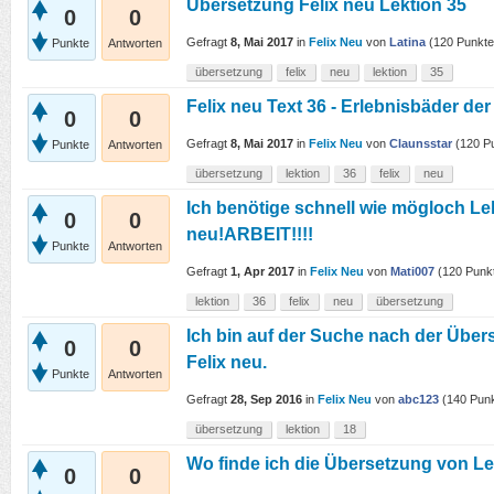
Übersetzung Felix neu Lektion 35
0
0
Gefragt
8, Mai 2017
in
Felix Neu
von
Latina
(
120
Punkte
Punkte
Antworten
übersetzung
felix
neu
lektion
35
Felix neu Text 36 - Erlebnisbäder der
0
0
Gefragt
8, Mai 2017
in
Felix Neu
von
Claunsstar
(
120
Pu
Punkte
Antworten
übersetzung
lektion
36
felix
neu
Ich benötige schnell wie mögloch Le
0
0
neu!ARBEIT!!!!
Punkte
Antworten
Gefragt
1, Apr 2017
in
Felix Neu
von
Mati007
(
120
Punk
lektion
36
felix
neu
übersetzung
Ich bin auf der Suche nach der Übe
0
0
Felix neu.
Punkte
Antworten
Gefragt
28, Sep 2016
in
Felix Neu
von
abc123
(
140
Punk
übersetzung
lektion
18
Wo finde ich die Übersetzung von Le
0
0