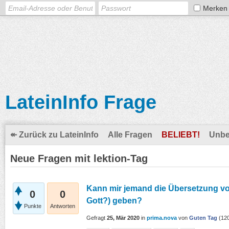
Merken
LateinInfo Frage
↞ Zurück zu LateinInfo
Alle Fragen
BELIEBT!
Unbe
Neue Fragen mit lektion-Tag
Kann mir jemand die Übersetzung vo
0
0
Gott?) geben?
Punkte
Antworten
Gefragt
25, Mär 2020
in
prima.nova
von
Guten Tag
(
12