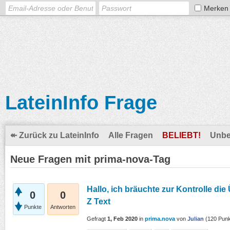
Merken
LateinInfo Frage
↞ Zurück zu LateinInfo
Alle Fragen
BELIEBT!
Unbe
Neue Fragen mit prima-nova-Tag
Hallo, ich bräuchte zur Kontrolle di
0
0
Z Text
Punkte
Antworten
Gefragt
1, Feb 2020
in
prima.nova
von
Julian
(
120
Punk