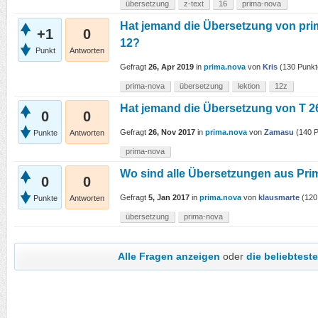
übersetzung
z-text
16
prima-nova
Hat jemand die Übersetzung von pri
+1
0
12?
Punkt
Antworten
Gefragt
26, Apr 2019
in
prima.nova
von
Kris
(
130
Punkt
prima-nova
übersetzung
lektion
12z
Hat jemand die Übersetzung von T 2
0
0
Gefragt
26, Nov 2017
in
prima.nova
von
Zamasu
(
140
P
Punkte
Antworten
prima-nova
Wo sind alle Übersetzungen aus Pr
0
0
Gefragt
5, Jan 2017
in
prima.nova
von
klausmarte
(
120
Punkte
Antworten
übersetzung
prima-nova
Alle Fragen anzeigen
oder
die beliebtes