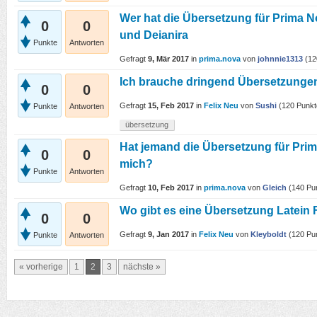
Wer hat die Übersetzung für Prima N
0
0
und Deianira
Punkte
Antworten
Gefragt
9, Mär 2017
in
prima.nova
von
johnnie1313
(
12
Ich brauche dringend Übersetzungen 
0
0
Gefragt
15, Feb 2017
in
Felix Neu
von
Sushi
(
120
Punkt
Punkte
Antworten
übersetzung
Hat jemand die Übersetzung für Prim
0
0
mich?
Punkte
Antworten
Gefragt
10, Feb 2017
in
prima.nova
von
Gleich
(
140
Pun
Wo gibt es eine Übersetzung Latein 
0
0
Gefragt
9, Jan 2017
in
Felix Neu
von
Kleyboldt
(
120
Pun
Punkte
Antworten
« vorherige
1
2
3
nächste »