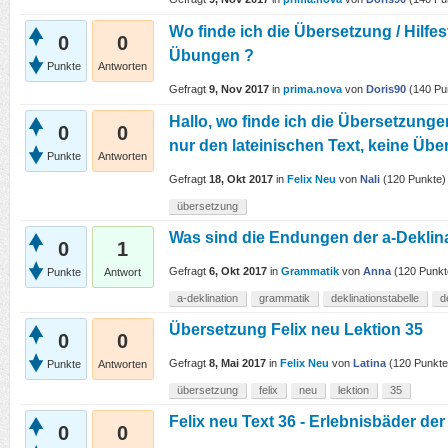
Wo finde ich die Übersetzung / Hilfe
0
0
Übungen ?
Punkte
Antworten
Gefragt
9, Nov 2017
in
prima.nova
von
Doris90
(
140
Pu
Hallo, wo finde ich die Übersetzunge
0
0
nur den lateinischen Text, keine Übe
Punkte
Antworten
Gefragt
18, Okt 2017
in
Felix Neu
von
Nali
(
120
Punkte)
übersetzung
Was sind die Endungen der a-Deklina
0
1
Gefragt
6, Okt 2017
in
Grammatik
von
Anna
(
120
Punkt
Punkte
Antwort
a-deklination
grammatik
deklinationstabelle
d
Übersetzung Felix neu Lektion 35
0
0
Gefragt
8, Mai 2017
in
Felix Neu
von
Latina
(
120
Punkte
Punkte
Antworten
übersetzung
felix
neu
lektion
35
Felix neu Text 36 - Erlebnisbäder der
0
0