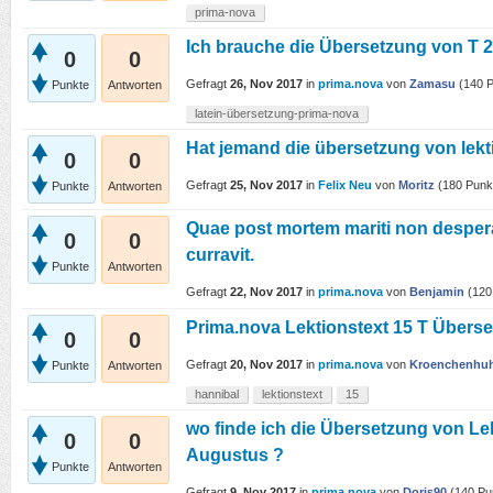
prima-nova
Ich brauche die Übersetzung von T 2
0
0
Gefragt
26, Nov 2017
in
prima.nova
von
Zamasu
(
140
P
Punkte
Antworten
latein-übersetzung-prima-nova
Hat jemand die übersetzung von lekti
0
0
Gefragt
25, Nov 2017
in
Felix Neu
von
Moritz
(
180
Punk
Punkte
Antworten
Quae post mortem mariti non despera
0
0
curravit.
Punkte
Antworten
Gefragt
22, Nov 2017
in
prima.nova
von
Benjamin
(
120
Prima.nova Lektionstext 15 T Übers
0
0
Gefragt
20, Nov 2017
in
prima.nova
von
Kroenchenhu
Punkte
Antworten
hannibal
lektionstext
15
wo finde ich die Übersetzung von Le
0
0
Augustus ?
Punkte
Antworten
Gefragt
9, Nov 2017
in
prima.nova
von
Doris90
(
140
Pu