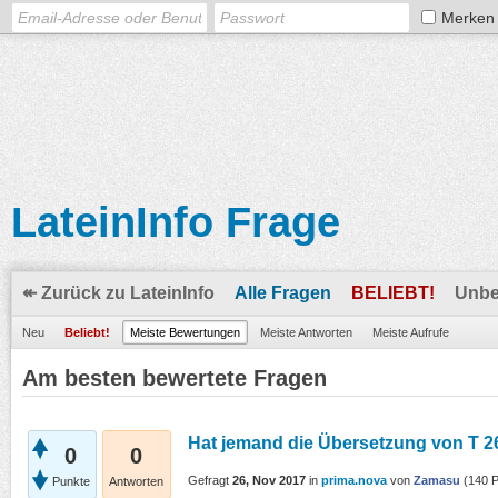
Merken
LateinInfo Frage
↞ Zurück zu LateinInfo
Alle Fragen
BELIEBT!
Unbe
Neu
Beliebt!
Meiste Bewertungen
Meiste Antworten
Meiste Aufrufe
Am besten bewertete Fragen
Hat jemand die Übersetzung von T 2
0
0
Gefragt
26, Nov 2017
in
prima.nova
von
Zamasu
(
140
P
Punkte
Antworten