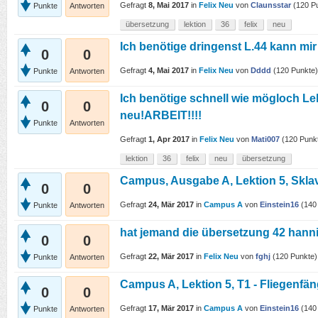
Gefragt
8, Mai 2017
in
Felix Neu
von
Claunsstar
(
120
Pu
Punkte
Antworten
übersetzung
lektion
36
felix
neu
Ich benötige dringenst L.44 kann mir
0
0
Gefragt
4, Mai 2017
in
Felix Neu
von
Dddd
(
120
Punkte)
Punkte
Antworten
Ich benötige schnell wie mögloch Le
0
0
neu!ARBEIT!!!!
Punkte
Antworten
Gefragt
1, Apr 2017
in
Felix Neu
von
Mati007
(
120
Punk
lektion
36
felix
neu
übersetzung
Campus, Ausgabe A, Lektion 5, Skla
0
0
Gefragt
24, Mär 2017
in
Campus A
von
Einstein16
(
140
Punkte
Antworten
hat jemand die übersetzung 42 hanni
0
0
Gefragt
22, Mär 2017
in
Felix Neu
von
fghj
(
120
Punkte)
Punkte
Antworten
Campus A, Lektion 5, T1 - Fliegenfän
0
0
Gefragt
17, Mär 2017
in
Campus A
von
Einstein16
(
140
Punkte
Antworten